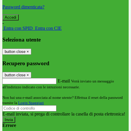
Password dimenticata?
-
Entra con SPID
Entra con CIE
Seleziona utente
button close
×
Recupero password
button close
×
E-mail
Verrà inviato un messaggio
all'indirizzo indicato con le istruzioni necessarie.
Non hai una e-mail associata al nome utente? Effettua il reset della password
tramite la
Login Spaggiari
E-mail inviata, si prega di controllare la casella di posta elettronica!
Errore