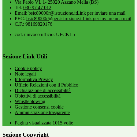
Via Paolo VI, 1- 25020 Azzano Mella (BS)
Tel:
030 97 47 012
Email:
bsic89000r@istruzione.it
Link per inviare una mail
PEC:
bsic89000r@pec.istruzione.it
Link per inviare una mail
C.F.: 98169820176
cod. univoco ufficio: UFCKL5
Sezione Link Utili
Cookie policy
Note legali
Informativa Privacy
Ufficio Relazioni con il Pubblico
Dichiarazione di accessibilità
Obiettivi di accessibilità
Whistleblowing
Gestione consensi cookie
Amministrazione trasparente
Pagina visualizzata
1015
volte
Sezione Copyright