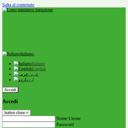
Salta al contenuto
Italiano
Italiano
English
عربى
اردو
Accedi
Accedi
button close
×
Nome Utente
Password