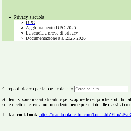
Privacy a scuola
DPO
Aggiornamento DPO 2025
La scuola a prova di privacy
Documentazione a.s. 2025-2026
Campo di ricerca per le pagine del sito
studenti si sono incontrati online per scoprire le reciproche abitudini ali
sulle ricette che avevano precedentemente presentato alle classi via m
Link al
cook book
:
https://read.bookcreator.com/kocT5hfZF