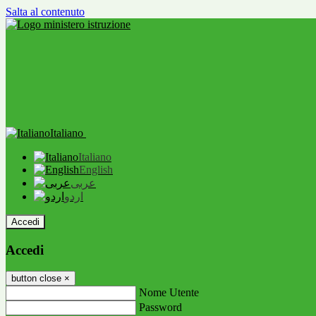
Salta al contenuto
Italiano
Italiano
English
عربى
اردو
Accedi
Accedi
button close
×
Nome Utente
Password