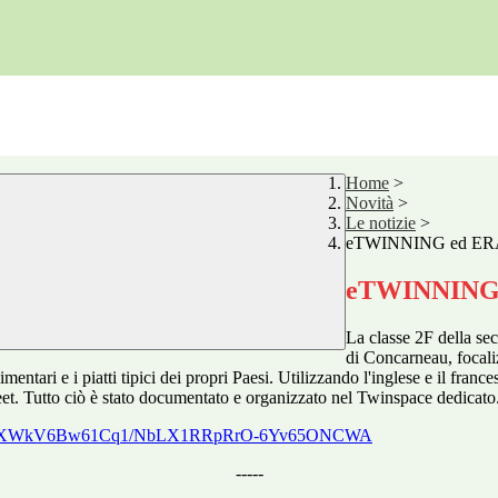
Home
>
Novità
>
Le notizie
>
eTWINNING ed E
eTWINNING
La classe 2F della se
di Concarneau, focaliz
mentari e i piatti tipici dei propri Paesi. Utilizzando l'inglese e il franc
eet. Tutto ciò è stato documentato e organ
izzato nel Twinspace dedicato
Ibx5PvcXWkV6Bw61Cq1/NbLX1RRpRrO-6Yv65ONCWA
-----