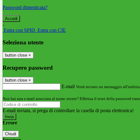
Password dimenticata?
-
Entra con SPID
Entra con CIE
Seleziona utente
button close
×
Recupero password
button close
×
E-mail
Verrà inviato un messaggio all'indirizz
Non hai una e-mail associata al nome utente? Effettua il reset della password tram
E-mail inviata, si prega di controllare la casella di posta elettronica!
Errore
Chiudi
Successo