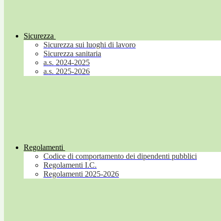
Sicurezza
Sicurezza sui luoghi di lavoro
Sicurezza sanitaria
a.s. 2024-2025
a.s. 2025-2026
Regolamenti
Codice di comportamento dei dipendenti pubblici
Regolamenti I.C.
Regolamenti 2025-2026