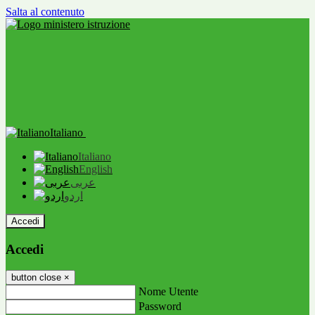
Salta al contenuto
Italiano
Italiano
English
عربى
اردو
Accedi
Accedi
button close
×
Nome Utente
Password