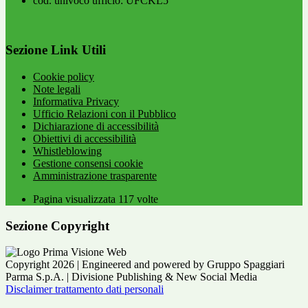
cod. univoco ufficio: UFCKL5
Sezione Link Utili
Cookie policy
Note legali
Informativa Privacy
Ufficio Relazioni con il Pubblico
Dichiarazione di accessibilità
Obiettivi di accessibilità
Whistleblowing
Gestione consensi cookie
Amministrazione trasparente
Pagina visualizzata
117
volte
Sezione Copyright
Copyright 2026 | Engineered and powered by Gruppo Spaggiari
Parma S.p.A. | Divisione Publishing & New Social Media
Disclaimer trattamento dati personali