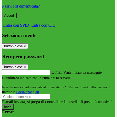
Password dimenticata?
-
Entra con SPID
Entra con CIE
Seleziona utente
button close
×
Recupero password
button close
×
E-mail
Verrà inviato un messaggio
all'indirizzo indicato con le istruzioni necessarie.
Non hai una e-mail associata al nome utente? Effettua il reset della password
tramite la
Login Spaggiari
E-mail inviata, si prega di controllare la casella di posta elettronica!
Errore