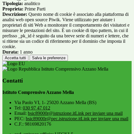
Tipologia:
analitico
Proprieta:
Prime Parti
Descrizione:
Questo nome di cookie è associato alla piattaforma di
analisi web open source Piwik. Viene utilizzato per aiutare i
proprietari di siti Web a monitorare il comportamento dei visitatori e
misurare le prestazioni del sito. È un cookie di tipo pattern, in cui il
prefisso _pk_id è seguito da una breve serie di numeri e lettere, che
si ritiene sia un codice di riferimento per il dominio che imposta il
cookie.
Durata:
1 anno
Accetta tutti
Salva le preferenze
Istituto Comprensivo Azzano Mella
Contatti
Istituto Comprensivo Azzano Mella
Via Paolo VI, 1- 25020 Azzano Mella (BS)
Tel:
030 97 47 012
Email:
bsic89000r@istruzione.it
Link per inviare una mail
PEC:
bsic89000r@pec.istruzione.it
Link per inviare una mail
C.F.: 98169820176