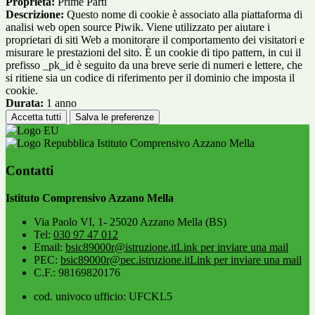
Proprieta:
Prime Parti
Descrizione:
Questo nome di cookie è associato alla piattaforma di
analisi web open source Piwik. Viene utilizzato per aiutare i
proprietari di siti Web a monitorare il comportamento dei visitatori e
misurare le prestazioni del sito. È un cookie di tipo pattern, in cui il
prefisso _pk_id è seguito da una breve serie di numeri e lettere, che
si ritiene sia un codice di riferimento per il dominio che imposta il
cookie.
Durata:
1 anno
Accetta tutti
Salva le preferenze
Istituto Comprensivo Azzano Mella
Contatti
Istituto Comprensivo Azzano Mella
Via Paolo VI, 1- 25020 Azzano Mella (BS)
Tel:
030 97 47 012
Email:
bsic89000r@istruzione.it
Link per inviare una mail
PEC:
bsic89000r@pec.istruzione.it
Link per inviare una mail
C.F.: 98169820176
cod. univoco ufficio: UFCKL5