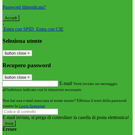
Password dimenticata?
-
Entra con SPID
Entra con CIE
Seleziona utente
button close
×
Recupero password
button close
×
E-mail
Verrà inviato un messaggio
all'indirizzo indicato con le istruzioni necessarie.
Non hai una e-mail associata al nome utente? Effettua il reset della password
tramite la
Login Spaggiari
E-mail inviata, si prega di controllare la casella di posta elettronica!
Errore