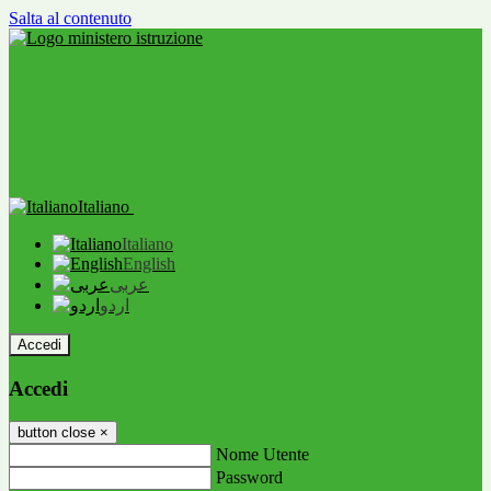
Salta al contenuto
Italiano
Italiano
English
عربى
اردو
Accedi
Accedi
button close
×
Nome Utente
Password