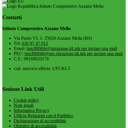
Istituto Comprensivo Azzano Mella
Contatti
Istituto Comprensivo Azzano Mella
Via Paolo VI, 1- 25020 Azzano Mella (BS)
Tel:
030 97 47 012
Email:
bsic89000r@istruzione.it
Link per inviare una mail
PEC:
bsic89000r@pec.istruzione.it
Link per inviare una mail
C.F.: 98169820176
cod. univoco ufficio: UFCKL5
Sezione Link Utili
Cookie policy
Note legali
Informativa Privacy
Ufficio Relazioni con il Pubblico
Dichiarazione di accessibilità
Obiettivi di accessibilità