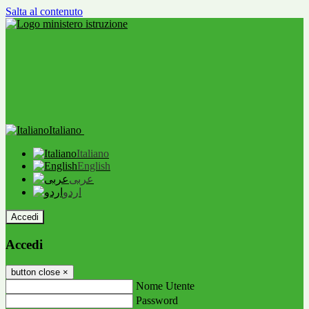
Salta al contenuto
Italiano
Italiano
English
عربى
اردو
Accedi
Accedi
button close
×
Nome Utente
Password