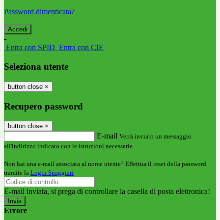
Password dimenticata?
-
Entra con SPID
Entra con CIE
Seleziona utente
button close
×
Recupero password
button close
×
E-mail
Verrà inviato un messaggio
all'indirizzo indicato con le istruzioni necessarie.
Non hai una e-mail associata al nome utente? Effettua il reset della password
tramite la
Login Spaggiari
E-mail inviata, si prega di controllare la casella di posta elettronica!
Errore