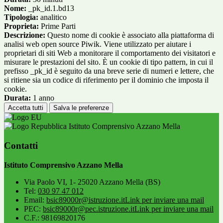
Nome:
_pk_id.1.bd13
Tipologia:
analitico
Proprieta:
Prime Parti
Descrizione:
Questo nome di cookie è associato alla piattaforma di
analisi web open source Piwik. Viene utilizzato per aiutare i
proprietari di siti Web a monitorare il comportamento dei visitatori e
misurare le prestazioni del sito. È un cookie di tipo pattern, in cui il
prefisso _pk_id è seguito da una breve serie di numeri e lettere, che
si ritiene sia un codice di riferimento per il dominio che imposta il
cookie.
Durata:
1 anno
Accetta tutti
Salva le preferenze
Istituto Comprensivo Azzano Mella
Contatti
Istituto Comprensivo Azzano Mella
Via Paolo VI, 1- 25020 Azzano Mella (BS)
Tel:
030 97 47 012
Email:
bsic89000r@istruzione.it
Link per inviare una mail
PEC:
bsic89000r@pec.istruzione.it
Link per inviare una mail
C.F.: 98169820176