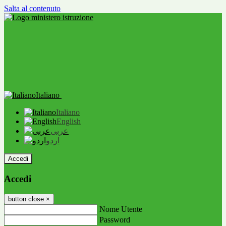
Salta al contenuto
Italiano
Italiano
English
عربى
اردو
Accedi
Accedi
button close
×
Nome Utente
Password