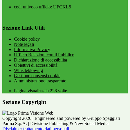
cod. univoco ufficio: UFCKL5
Sezione Link Utili
Cookie policy
Note legali
Informativa Privacy
Ufficio Relazioni con il Pubblico
Dichiarazione di accessibilità
Obiettivi di accessibilità
Whistleblowing
Gestione consensi cookie
Amministrazione trasparente
Pagina visualizzata
228
volte
Sezione Copyright
Copyright 2026 | Engineered and powered by Gruppo Spaggiari
Parma S.p.A. | Divisione Publishing & New Social Media
Disclaimer trattamento dati personali