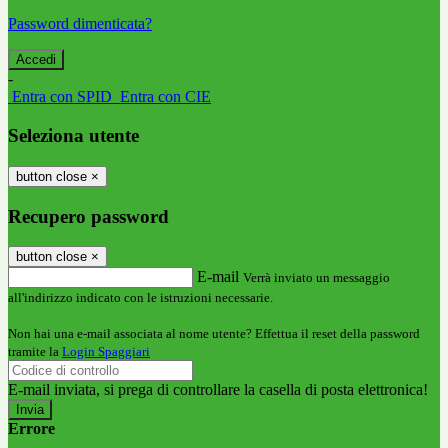
Password dimenticata?
-
Entra con SPID
Entra con CIE
Seleziona utente
button close
×
Recupero password
button close
×
E-mail
Verrà inviato un messaggio
all'indirizzo indicato con le istruzioni necessarie.
Non hai una e-mail associata al nome utente? Effettua il reset della password
tramite la
Login Spaggiari
E-mail inviata, si prega di controllare la casella di posta elettronica!
Errore