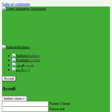
Salta al contenuto
Italiano
Italiano
English
عربى
اردو
Accedi
Accedi
button close
×
Nome Utente
Password