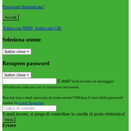
Password dimenticata?
-
Entra con SPID
Entra con CIE
Seleziona utente
button close
×
Recupero password
button close
×
E-mail
Verrà inviato un messaggio
all'indirizzo indicato con le istruzioni necessarie.
Non hai una e-mail associata al nome utente? Effettua il reset della password
tramite la
Login Spaggiari
E-mail inviata, si prega di controllare la casella di posta elettronica!
Errore