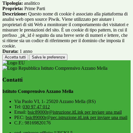
Tipologia:
analitico
Proprieta:
Prime Parti
Descrizione:
Questo nome di cookie è associato alla piattaforma di
analisi web open source Piwik. Viene utilizzato per aiutare i
proprietari di siti Web a monitorare il comportamento dei visitatori e
misurare le prestazioni del sito. È un cookie di tipo pattern, in cui il
prefisso _pk_id è seguito da una breve serie di numeri e lettere, che
si ritiene sia un codice di riferimento per il dominio che imposta il
cookie.
Durata:
1 anno
Accetta tutti
Salva le preferenze
Istituto Comprensivo Azzano Mella
Contatti
Istituto Comprensivo Azzano Mella
Via Paolo VI, 1- 25020 Azzano Mella (BS)
Tel:
030 97 47 012
Email:
bsic89000r@istruzione.it
Link per inviare una mail
PEC:
bsic89000r@pec.istruzione.it
Link per inviare una mail
C.F.: 98169820176
cod. univoco ufficio: UFCKL5