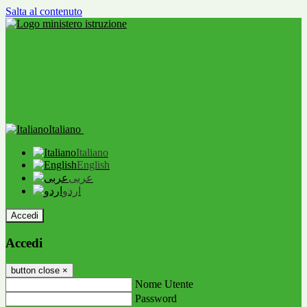
Salta al contenuto
Italiano
Italiano
English
عربى
اردو
Accedi
Accedi
button close
×
Nome Utente
Password