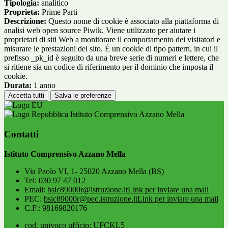
Tipologia:
analitico
Proprieta:
Prime Parti
Descrizione:
Questo nome di cookie è associato alla piattaforma di
analisi web open source Piwik. Viene utilizzato per aiutare i
proprietari di siti Web a monitorare il comportamento dei visitatori e
misurare le prestazioni del sito. È un cookie di tipo pattern, in cui il
prefisso _pk_id è seguito da una breve serie di numeri e lettere, che
si ritiene sia un codice di riferimento per il dominio che imposta il
cookie.
Durata:
1 anno
Accetta tutti
Salva le preferenze
Istituto Comprensivo Azzano Mella
Contatti
Istituto Comprensivo Azzano Mella
Via Paolo VI, 1- 25020 Azzano Mella (BS)
Tel:
030 97 47 012
Email:
bsic89000r@istruzione.it
Link per inviare una mail
PEC:
bsic89000r@pec.istruzione.it
Link per inviare una mail
C.F.: 98169820176
cod. univoco ufficio: UFCKL5