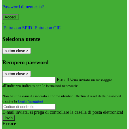
Password dimenticata?
-
Entra con SPID
Entra con CIE
Seleziona utente
button close
×
Recupero password
button close
×
E-mail
Verrà inviato un messaggio
all'indirizzo indicato con le istruzioni necessarie.
Non hai una e-mail associata al nome utente? Effettua il reset della password
tramite la
Login Spaggiari
E-mail inviata, si prega di controllare la casella di posta elettronica!
Errore