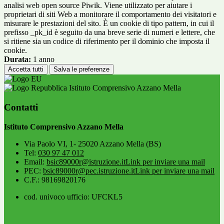
analisi web open source Piwik. Viene utilizzato per aiutare i
proprietari di siti Web a monitorare il comportamento dei visitatori e
misurare le prestazioni del sito. È un cookie di tipo pattern, in cui il
prefisso _pk_id è seguito da una breve serie di numeri e lettere, che
si ritiene sia un codice di riferimento per il dominio che imposta il
cookie.
Durata:
1 anno
Accetta tutti
Salva le preferenze
Istituto Comprensivo Azzano Mella
Contatti
Istituto Comprensivo Azzano Mella
Via Paolo VI, 1- 25020 Azzano Mella (BS)
Tel:
030 97 47 012
Email:
bsic89000r@istruzione.it
Link per inviare una mail
PEC:
bsic89000r@pec.istruzione.it
Link per inviare una mail
C.F.: 98169820176
cod. univoco ufficio: UFCKL5