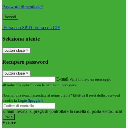
Password dimenticata?
-
Entra con SPID
Entra con CIE
Seleziona utente
button close
×
Recupero password
button close
×
E-mail
Verrà inviato un messaggio
all'indirizzo indicato con le istruzioni necessarie.
Non hai una e-mail associata al nome utente? Effettua il reset della password
tramite la
Login Spaggiari
E-mail inviata, si prega di controllare la casella di posta elettronica!
Errore