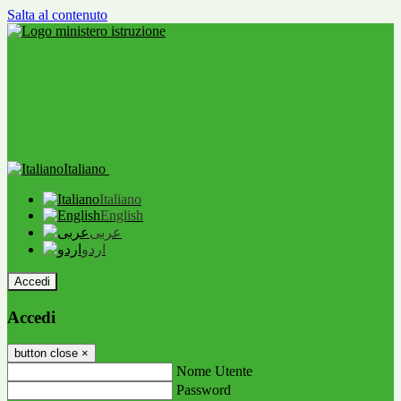
Salta al contenuto
Italiano
Italiano
English
عربى
اردو
Accedi
Accedi
button close
×
Nome Utente
Password