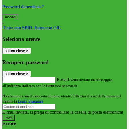
Password dimenticata?
-
Entra con SPID
Entra con CIE
Seleziona utente
button close
×
Recupero password
button close
×
E-mail
Verrà inviato un messaggio
all'indirizzo indicato con le istruzioni necessarie.
Non hai una e-mail associata al nome utente? Effettua il reset della password
tramite la
Login Spaggiari
E-mail inviata, si prega di controllare la casella di posta elettronica!
Errore