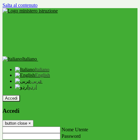
Salta al contenuto
Italiano
Italiano
English
عربى
اردو
Accedi
Accedi
button close
×
Nome Utente
Password