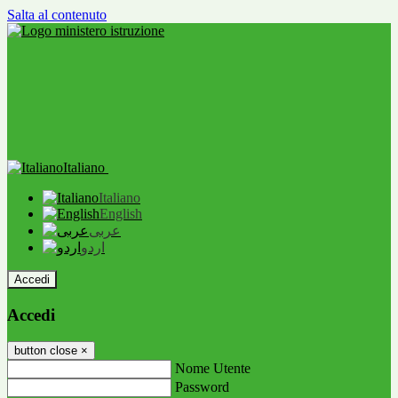
Salta al contenuto
Italiano
Italiano
English
عربى
اردو
Accedi
Accedi
button close
×
Nome Utente
Password