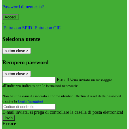
Password dimenticata?
-
Entra con SPID
Entra con CIE
Seleziona utente
button close
×
Recupero password
button close
×
E-mail
Verrà inviato un messaggio
all'indirizzo indicato con le istruzioni necessarie.
Non hai una e-mail associata al nome utente? Effettua il reset della password
tramite la
Login Spaggiari
E-mail inviata, si prega di controllare la casella di posta elettronica!
Errore