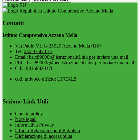
Istituto Comprensivo Azzano Mella
Contatti
Istituto Comprensivo Azzano Mella
Via Paolo VI, 1- 25020 Azzano Mella (BS)
Tel:
030 97 47 012
Email:
bsic89000r@istruzione.it
Link per inviare una mail
PEC:
bsic89000r@pec.istruzione.it
Link per inviare una mail
C.F.: 98169820176
cod. univoco ufficio: UFCKL5
Sezione Link Utili
Cookie policy
Note legali
Informativa Privacy
Ufficio Relazioni con il Pubblico
Dichiarazione di accessibilità